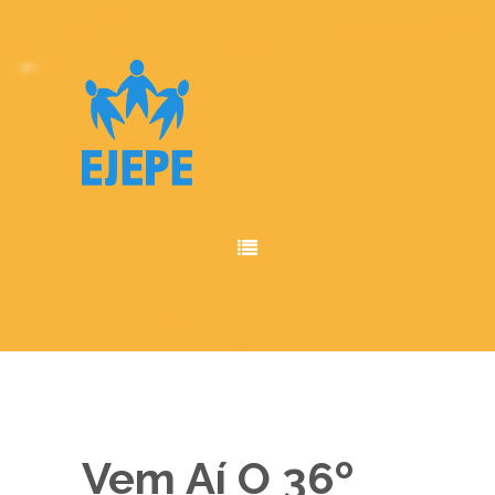
Vem Aí O 36º