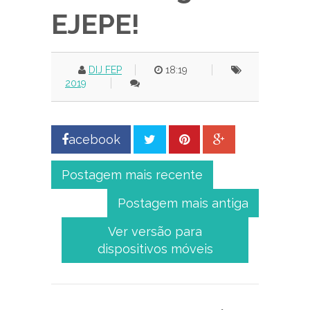
EJEPE!
DIJ FEP
18:19
2019
acebook
Postagem mais recente
Postagem mais antiga
Ver versão para
dispositivos móveis