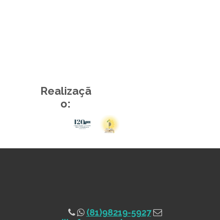
Realizaçã
o:
(81)98219-5927